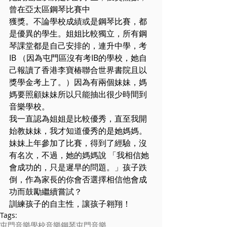
曾在亞太區鋼琴比賽中
獲獎。不論學校成績或是鋼琴比賽，都
是優異的學生。姐姐比較獨立，所有鋼
琴課堂都是自己安排的，連升中學，考
IB （因為屯門區沒有考IB的學校，她自
己報讀了香港李寶椿聯合世界書院且以
獎學金考上了。）因為有兩個妹妹，媽
媽要照顧妹妹所以只能抽出很少時間到
音樂學校。
我一直認為姐姐是比較優秀，直至我開
始教妹妹，我才知道優秀的是她媽媽。
妹妹上年參加了比賽，得到了經驗，沒
有名次，不過，她的媽媽說 「我相信她
會成功的，只是遲早的問題。」孩子跌
倒，作為家長的你會否選擇相信他會成
功而鼓勵繼續嘗試？
訓練孩子的自主性，讓孩子翱翔！
Tags:
屯門
音樂學校
音樂
鋼琴
屯門音樂