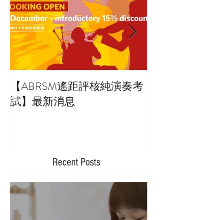
【ABRSM遙距評核純演奏考
藝術小百科：拼
試】最新消息
Collage art
Recent Posts