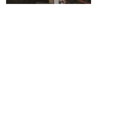
音樂小百科：拉威爾(Ravel)
的《波麗露Boléro》
藝術小百科: 藝術家介紹 - 明
迪·萊斯菲爾德(Mindy
Lacefield)