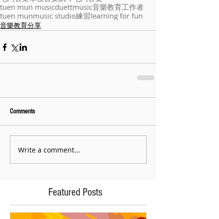
tuen mun music
duettmusic
音樂教育工作者
tuen mun
music studio
練習
learning for fun
音樂教育分享
Comments
Write a comment...
Featured Posts