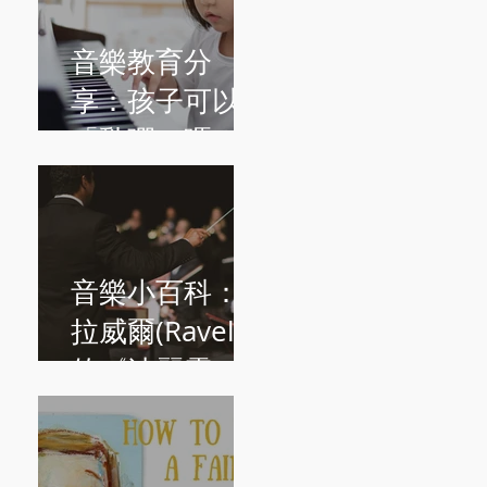
音樂教育分
享：孩子可以
「亂彈」嗎？
音樂小百科：
拉威爾(Ravel)
的《波麗露
Boléro》