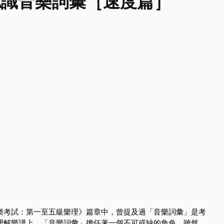
認識音樂詞彙［速度篇］
樂考試：第一至五級樂理》篇章中，曾提及過「音樂詞彙」是考
理解樂譜上，「音樂詞彙」擔任著一個不可或缺的角色。雖然