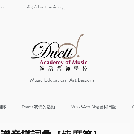
 Us
info@duettmusic.org
Music Education · Art Lessons
 團隊
Events 我們的活動
Musik&Arts Blog 藝術日誌