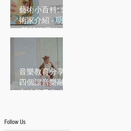
藝術小百科: 藝
術家介紹 - 明迪
·萊斯菲爾德
(Mindy
Lacefield)
音樂教育分享:
四個讓音樂融
入幼兒日常生
活的簡單方法
Follow Us