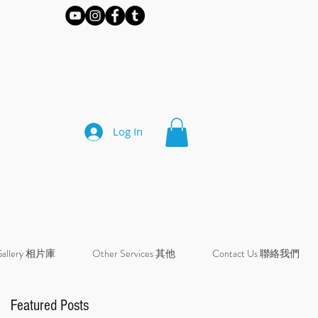
Log In
Gallery 相片庫
Other Services 其他
Contact Us 聯絡我們
Featured Posts