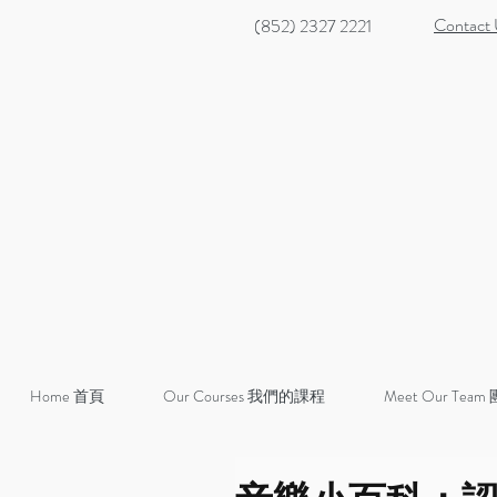
Contact
(852) 2327 2221
Home 首頁
Our Courses 我們的課程
Meet Our Team