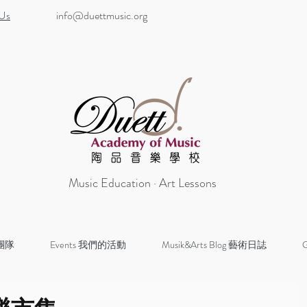
 Us
info@duettmusic.org
Music Education · Art Lessons
 團隊
Events 我們的活動
Musik&Arts Blog 藝術日誌