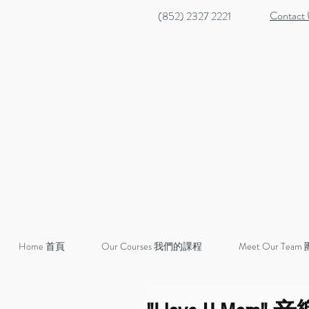
Contact
(852) 2327 2221
Home 首頁
Our Courses 我們的課程
Meet Our Team