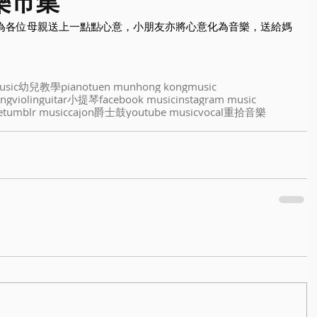
 音樂市集
usic
幼兒教學
piano
tuen mun
hong kong
music
ing
violin
guitar
小提琴
facebook music
instagram music
e
tumblr music
cajon
爵士鼓
youtube music
vocal
重拾音樂