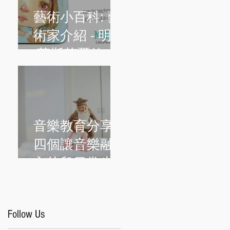
藝術小百科: 藝
術家介紹 - 明迪
·萊斯菲爾德
(Mindy
Lacefield)
音樂教育分享:
四個讓音樂融
入幼兒日常生
活的簡單方法
Follow Us