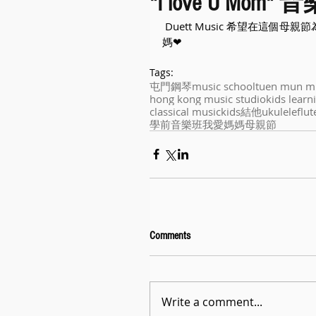
"I love U Mom"
 Duett Music 希望在這個母親節為各位母親送上一點點心意，小朋友亦將心意化為音樂，送給媽
媽❤
Tags:
屯門
鋼琴
music school
tuen mun m
hong kong music studio
kids learn
classical music
kids
結他
ukulele
flut
學前音樂班
我愛媽媽
母親節
Comments
Write a comment...