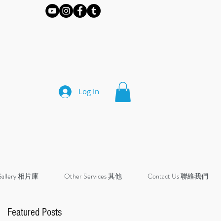
Log In
Gallery 相片庫
Other Services 其他
Contact Us 聯絡我們
Featured Posts