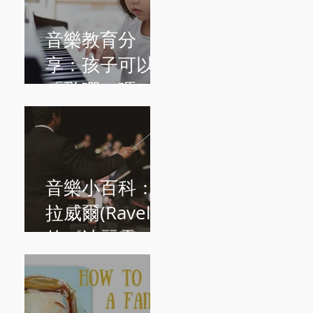
音樂教育分
享：孩子可以
「亂彈」嗎？
音樂小百科：
拉威爾(Ravel)
的《波麗露
Boléro》