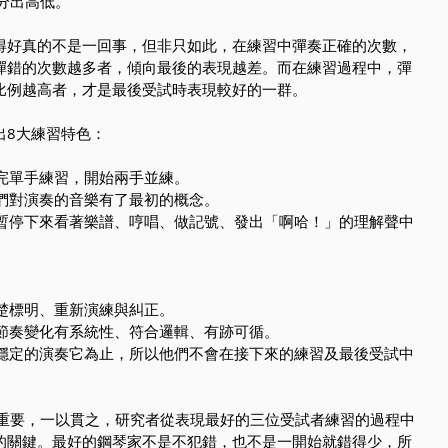
分出高低。
得好真的不是一回事，但非只如此，在練習中彈奏正確的次數，
彈錯的次數越多者，傾向最後的表現越差。而在練習過程中，彈
比例越高者，才是最後受試時表現較好的一群。
出8大練習特色：
做完單手練習，開始兩手並練。
他們對演奏的音樂有了最初的概念。
們暫停下來看著樂譜、哼唱、做記號、發出「啊哈！」的理解聲中
清楚標明、重新演練與糾正。
的節奏變化有系統性、符合邏輯、有跡可循。
夠穩定的演奏它為止，所以他們不會在接下來的練習及最後受試中
為重要，一以貫之，研究者從表現最好的三位受試者練習的過程中
的關鍵。最好的鋼琴家不是不犯錯，也不是一開始就錯得少，所