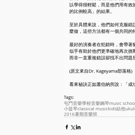
以學得很輕鬆，而是他們用有效
的比例較高」的結果。
至於具體來說，他們如何克服錯
麼做，這些方法都有一個共同的
最好的演奏者在犯錯時，會帶著
似乎有助於他們更準確地再次挑
而非一直重複錯誤卻找不出問題
(原文來自Dr. Kageyama部落格)
看來秘訣正如蕭伯納所說：「成
Tags:
屯門
音樂學校
音樂
鋼琴
music schoo
小提琴
classical music
kids
結他
ukul
2016暑期音樂班