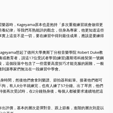
樂器時，Kageyama原本也是抱持「多次重複練習就會做得更
培養紀律」等我們耳熟能詳的觀念，但身為專家，他更知道這些
事實上這並不是一切，要在練習中得到最佳成果，應該是要練得
eyama想起了德州大學奧斯丁分校音樂學院 Robert Duke教
奏或教育者，請這17位受試者學習(練習)蕭斯塔科維契第一號鋼
段，這個段落中包含了一些需要高度技巧才能克服的困難，一般
難到讓專家們無法在一段練習中學會。
熱身時間，然後他們會拿到樂譜、節拍器和鉛筆。接著他們都可
不拘，有人8分半就練完，也有人練了57分鐘。出了琴房，他們
小時後再次受試時，在2分鐘熱身後，每個人都被要求連續地把這
作出評價，基本的層次是彈對音、跟上節奏，進階的層次則是以