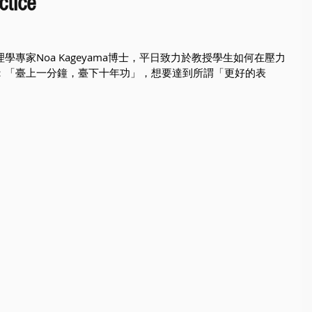
ctice
專家Noa Kageyama博士，平日致力於教授學生如何在壓力
：「臺上一分鐘，臺下十年功」，想要達到所謂「更好的表
。