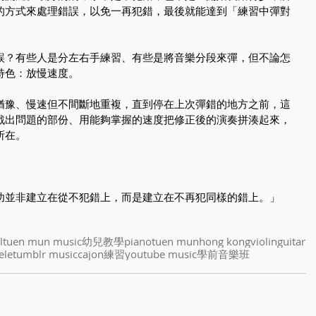
的方式來處理錯誤，以免一再犯錯，最後就能達到「練習中彈對
誤？有些人是分左右手練習、有些是將音樂分段來彈，但不論怎
特色：放慢速度。
猶豫、慢速但不間斷地重複，直到停在上次彈錯的地方之前，這
戰出問題的部份、用能夠掌握的速度把修正後的演奏拼湊起來，
所在。
功並非建立在從不犯錯上，而是建立在不再犯同樣的錯上。」
l
tuen mun music
幼兒教學
piano
tuen mun
hong kong
violin
guitar
ele
tumblr music
cajon
練習
youtube music
學前音樂班