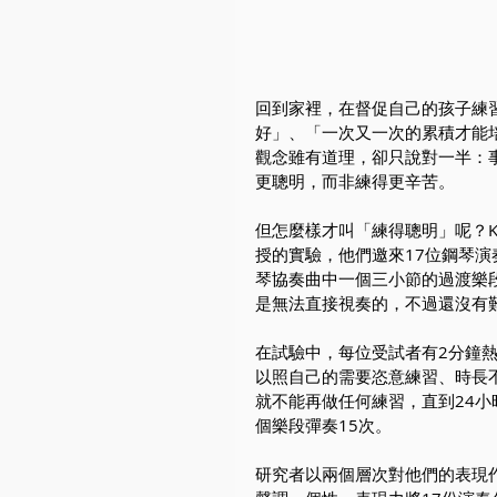
回到家裡，在督促自己的孩子練習
好」、「一次又一次的累積才能
觀念雖有道理，卻只說對一半：
更聰明，而非練得更辛苦。
但怎麼樣才叫「練得聰明」呢？Kag
授的實驗，他們邀來17位鋼琴演
琴協奏曲中一個三小節的過渡樂
是無法直接視奏的，不過還沒有
在試驗中，每位受試者有2分鐘
以照自己的需要恣意練習、時長
就不能再做任何練習，直到24
個樂段彈奏15次。
研究者以兩個層次對他們的表現