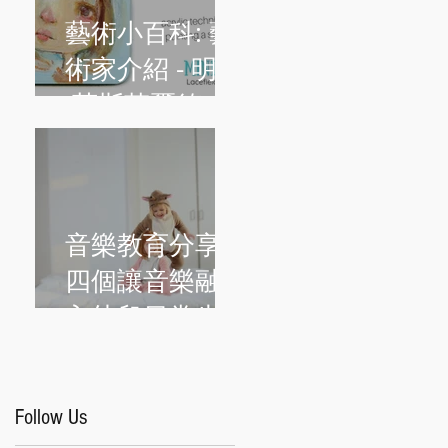
藝術小百科: 藝
術家介紹 - 明迪
·萊斯菲爾德
(Mindy
Lacefield)
音樂教育分享:
四個讓音樂融
入幼兒日常生
活的簡單方法
Follow Us