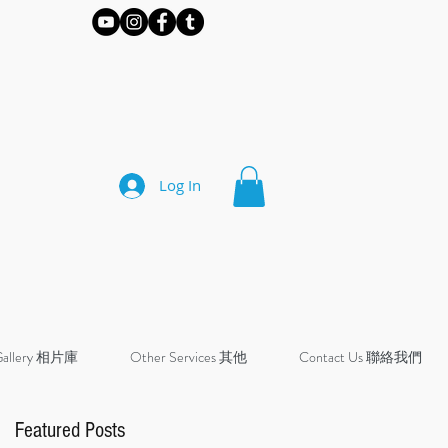
Log In
Gallery 相片庫
Other Services 其他
Contact Us 聯絡我們
Featured Posts