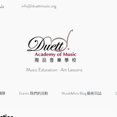
 Us
info@duettmusic.org
Music Education · Art Lessons
 團隊
Events 我們的活動
Musik&Arts Blog 藝術日誌