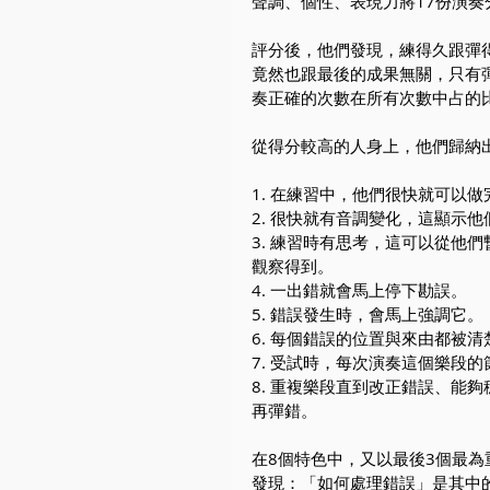
聲調、個性、表現力將17份演奏
評分後，他們發現，練得久跟彈
竟然也跟最後的成果無關，只有
奏正確的次數在所有次數中占的
從得分較高的人身上，他們歸納
1. 在練習中，他們很快就可以
2. 很快就有音調變化，這顯示
3. 練習時有思考，這可以從他
觀察得到。
4. 一出錯就會馬上停下勘誤。
5. 錯誤發生時，會馬上強調它。
6. 每個錯誤的位置與來由都被
7. 受試時，每次演奏這個樂段
8. 重複樂段直到改正錯誤、能
再彈錯。
在8個特色中，又以最後3個最
發現：「如何處理錯誤」是其中