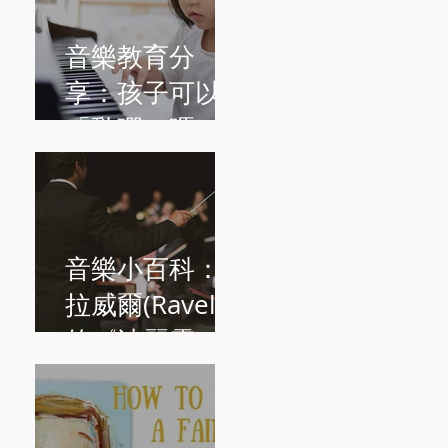
音樂教育分
享：孩子可以
「亂彈」嗎？
音樂小百科：
拉威爾(Ravel)
的《波麗露
Boléro》