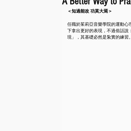
A Better Way to Pra
＜知過能改 功莫大焉＞
任職於茱莉亞音樂學院的運動心理學
下拿出更好的表現，不過俗話說
現」，其基礎必然是紮實的練習