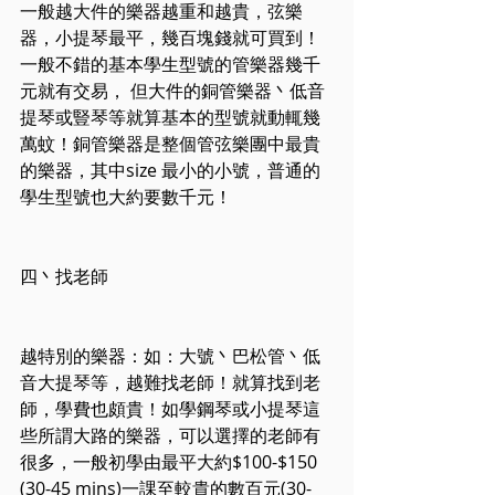
一般越大件的樂器越重和越貴，弦樂
器，小提琴最平，幾百塊錢就可買到！
一般不錯的基本學生型號的管樂器幾千
元就有交易， 但大件的銅管樂器丶低音
提琴或豎琴等就算基本的型號就動輒幾
萬蚊！銅管樂器是整個管弦樂團中最貴
的樂器，其中size 最小的小號，普通的
學生型號也大約要數千元！
四丶找老師
越特別的樂器：如：大號丶巴松管丶低
音大提琴等，越難找老師！就算找到老
師，學費也頗貴！如學鋼琴或小提琴這
些所謂大路的樂器，可以選擇的老師有
很多，一般初學由最平大約$100-$150 
(30-45 mins)一課至較貴的數百元(30-