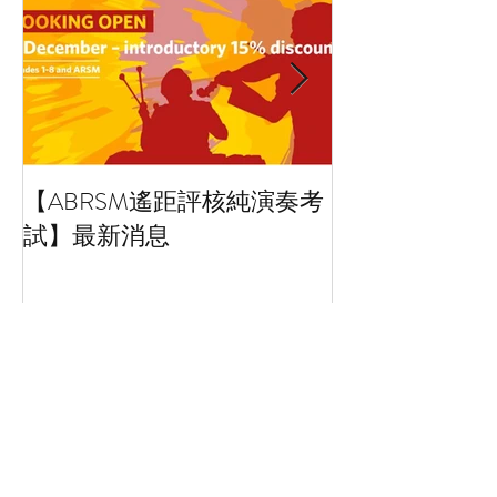
【ABRSM遙距評核純演奏考
藝術小百科：拼
試】最新消息
Collage art
Recent Posts