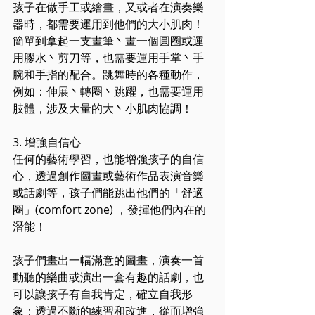
孩子在做手工或繪畫，又或者在演奏樂
器時，都需要運用到他們的大小肌肉！
簡單到拿起一支畫筆丶畫一個圓圈或運
用膠水丶剪刀等，也需要運用手掌丶手
腕和手指的配合。跳舞時的各種動作，
例如：伸展丶轉圈丶跳躍，也需要運用
肢體，涉及大量的大丶小肌肉協調！
3. 增強自信心
任何的藝術學習，也能增強孩子的自信
心，透過創作圖畫或藝術作品表演音樂
或話劇等，孩子們能跳出他們的「舒適
圈」(comfort zone) ，發揮他們內在的
潛能！
孩子們畫出一幅滿意的圖畫，演奏一首
動聽的樂曲或演出一套有趣的話劇，也
可以讓孩子有自我肯定，確立自我形
象；透過不斷的練習和改進，從而增強