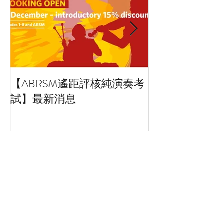
【ABRSM遙距評核純演奏考
藝術小百科：拼
試】最新消息
Collage art
Recent Posts