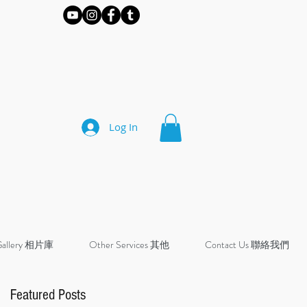
Log In
Gallery 相片庫
Other Services 其他
Contact Us 聯絡我們
Featured Posts