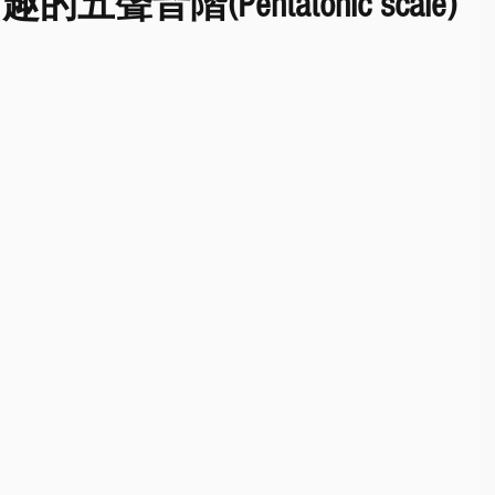
音階(Pentatonic scale)