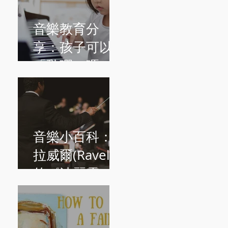
音樂教育分
享：孩子可以
「亂彈」嗎？
音樂小百科：
拉威爾(Ravel)
的《波麗露
Boléro》