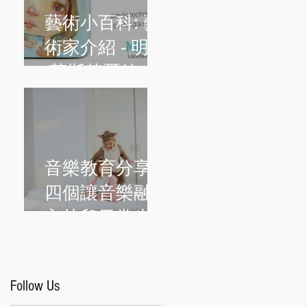
藝術小百科: 藝
術家介紹 - 明迪
·萊斯菲爾德
(Mindy
Lacefield)
音樂教育分享:
四個讓音樂融
入幼兒日常生
活的簡單方法
Follow Us