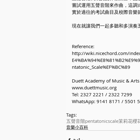
嘗試運用五聲音階來作曲，這調
實於過往的考試曲目及校際音樂
現在就讓我們一起多聽和多演奏
Reference: 
http://wiki.nicechord.com
E4%BA%94%E8%81%B2%E9%9
ntatonic_Scale%EF%BC%89
Duett Academy of Music & Arts
www.duettmusic.org
Tel: 2327 2221 / 2322 7299
WhatsApp: 9141 8171 / 5501 
Tags:
五聲音階
pentatonic
scale
茉莉花
櫻
音樂小百科