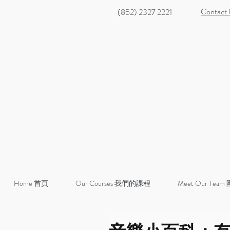
Contact
(852) 2327 2221
Home 首頁
Our Courses 我們的課程
Meet Our Team