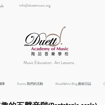
 Us
info@duettmusic.org
Music Education · Art Lessons
 團隊
Events 我們的活動
Musik&Arts Blog 藝術日誌