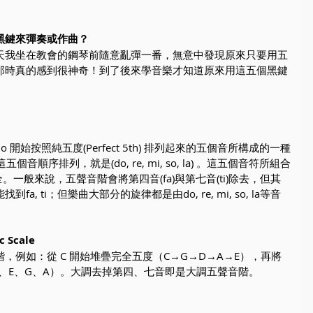
黑鍵來彈奏或作曲？
天我坐在教會的鋼琴前隨意亂彈一番，無意中發現原來只要用五
那時真的感到很神奇！到了後來學音樂才知道原來用這五個黑鍵
開始按照純五度(Perfect 5th) 排列起來的五個音所構成的一種
) ；將這五個音順序排列，就是(do, re, mi, so, la) 。這五個音符所組合
。一般來說，五聲音階會將第四音(fa)與第七音(ti)除去，但其
, ti；但樂曲大部分的旋律都是由do, re, mi, so, la等音
 Scale
，例如：從 C 開始堆疊完全五度（C→G→D→A→E），再將
、E、G、A）。大調去掉第四、七音即是大調五聲音階。