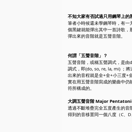
不知大家有否試過只用鋼琴上的
筆者小時候還未學鋼琴時，有一
個黑鍵就能彈出其中一首詩歌，
彈出來的音階就是五聲音階。
何謂「五聲音階」？
五聲音階，或稱五聲調式，是由do 
調式，即(do, so, re, la, mi
出來的音程就是全+全+小三度+全
實在用五聲音階寫成的樂曲中仍能找到fa
符所構成的。
大調五聲音階 Major Pentatonic
透過不斷堆疊完全五度產生的音階
得到的音移置同一個八度（C、D