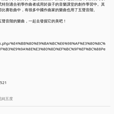
式特別適合初學作曲者或用於孩子的音樂課堂的創作學習中。其
節比賽歌曲中，有很多中國作曲家的樂曲也用了五聲音階。
五聲音階的樂曲，一起去發掘它的美吧！
/index.php/%E4%BB%80%E9%BA%BC%E6%98%AF%E3%80%8C%
F%B3%E9%9A%8E%E3%80%8D%EF%BC%9F%EF%BC%88Pe
 
5521
花
純五度