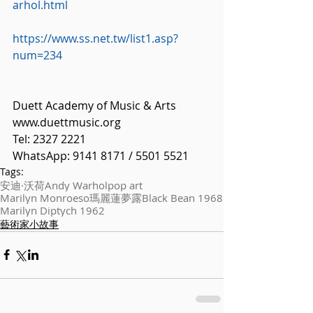
arhol.html
https://www.ss.net.tw/list1.asp?
num=234
Duett Academy of Music & Arts
www.duettmusic.org
Tel: 2327 2221
WhatsApp: 9141 8171 / 5501 5521
Tags:
安迪·沃荷
Andy Warhol
pop art
Marilyn Monroeso
瑪麗蓮夢露
Black Bean 1968
Marilyn Diptych 1962
藝術家小故事