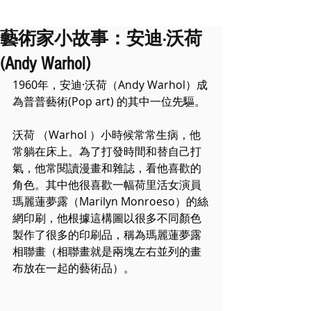
藝術家小故事：安迪·沃荷
(Andy Warhol)
1960年，安迪·沃荷（Andy Warhol）成
為普普藝術(Pop art) 的其中一位先驅。
沃荷 （Warhol ）小時候常常生病，他
常躺在床上。為了打發時間和替自己打
氣，他常閱讀漫畫和雜誌，看他喜歡的
角色。其中他很喜歡一幅荷里活女演員
瑪麗蓮夢露（Marilyn Monroeso）的絲
網印刷，他根據這構圖以很多不同顏色
製作了很多的印刷品，稱為瑪麗蓮夢露
相聯畫（相聯畫就是兩塊左右並列的畫
布放在一起的藝術品）。