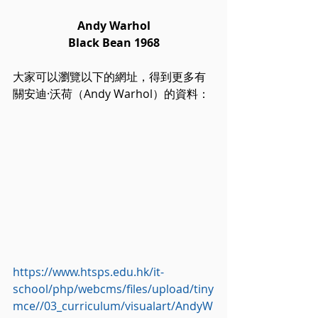
Andy Warhol
Black Bean 1968
大家可以瀏覽以下的網址，得到更多有
關安迪·沃荷（Andy Warhol）的資料：
https://www.htsps.edu.hk/it-
school/php/webcms/files/upload/tiny
mce//03_curriculum/visualart/AndyW