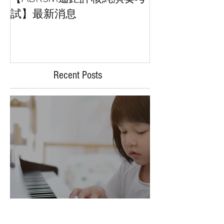
試】最新消息
Collage art
Recent Posts