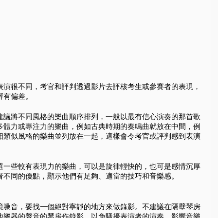
表演很不同，考官和評判透過影片去評核考生或參賽者的表現，
審有偏差。
建議將不同風格的樂曲順序排列，一般以最有信心演奏的那首歌
多體力或專注力的樂曲，例如古典時期的奏鳴曲就放在中間，例
相類似風格的樂曲並列放在一起，這樣會令考官或評判感到表演
選一些較有表現力的樂曲，可以是旋律輕快的，也可是感情沉厚
者不同的優點，顯示他們有足夠、適當的技巧和音樂感。
境噪音，要找一個絕對寧靜的地方來做錄影。不建議在隔壁琴房
他樂器的聲音的琴房作錄影，以免騷擾表演者的演奏，影響音樂