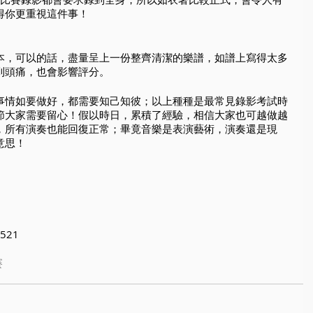
得你更重視這件事！
本，可以的話，盡量呈上一份整齊清潔的樂譜，如譜上寫得太多
到頭痛，也會影響評分。
事情如要做好，都需要知己知彼；以上種種是最常見錄影考試時
節大家需要留心！假以時日，累積了經驗，相信大家也可越做越
，所有演奏也能回復正常；畢竟音樂是表演藝術，演奏還是現
意思！
 
521 
賽