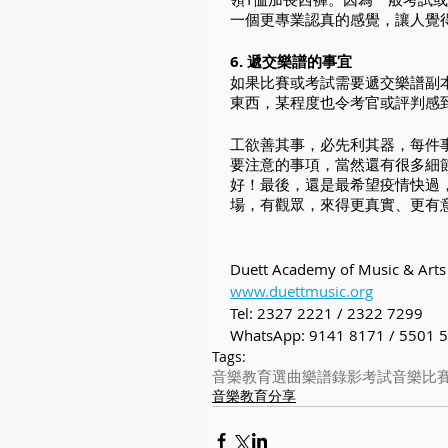
一個更專業認真的感覺，讓人覺
6. 遞交樂譜的事宜
如果比賽或考試需要遞交樂譜副
東西，某程度也令考官或評判感
工欲善其事，必先利其器，每件
要注意的事項，當然還有很多細
好！最後，還是最希望疫情快過
場，有觀眾，來得更真實、更有
Duett Academy of Music & Arts
www.duettmusic.org
Tel: 2327 2221 / 2322 7299 
WhatsApp: 9141 8171 / 5501 5
Tags:
音樂教育
選曲
樂譜
錄影考試
音樂比
音樂教育分享