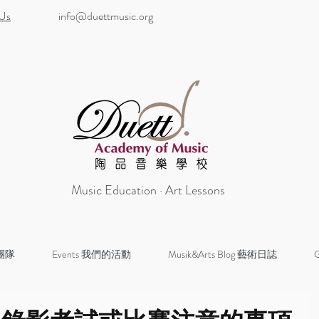
 Us
info@duettmusic.org
Music Education · Art Lessons
 團隊
Events 我們的活動
Musik&Arts Blog 藝術日誌