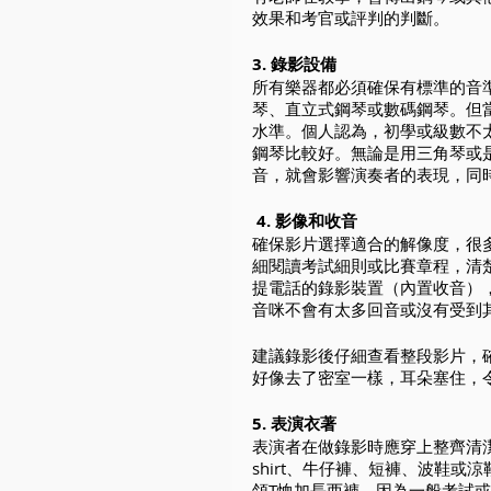
效果和考官或評判的判斷。
3. 錄影設備
所有樂器都必須確保有標準的音
琴、直立式鋼琴或數碼鋼琴。但
水準。個人認為，初學或級數不
鋼琴比較好。無論是用三角琴或
音，就會影響演奏者的表現，同
 4. 影像和收音
確保影片選擇適合的解像度，很
細閱讀考試細則或比賽章程，清
提電話的錄影裝置（內置收音）
音咪不會有太多回音或沒有受到
建議錄影後仔細查看整段影片，
好像去了密室一樣，耳朵塞住，
5. 表演衣著
表演者在做錄影時應穿上整齊清
shirt、牛仔褲、短褲、波鞋
領T恤加長西褲。因為一般考試