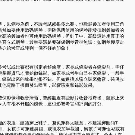
準，以鋼琴為例，不論考試或很多比賽，也歡迎參加者使用三角
當然如要使用數碼鋼琴，需確保所使用的鋼琴能發揮到參加者的
太高的參加者也可使用數碼鋼琴，但到了中、高級還是用真正的
是直立式鋼琴，最重要還是要確保鋼琴音準無誤；如鋼琴極度走
時亦給考官或評判一個不好的印象！
多考試或比賽都有指定的解像度，家長或錄影者在錄影前，需仔
楚掌握資訊才開始做錄影。如家長或考生自己在家錄影，一般手
，錄影出來的效果也很不錯。但如選擇以獨立咪來收音，確保收
其他電路干擾而發出噪音，影響演奏和錄影效果。
確保影像和收音清晰，曾經聽過有些影片收音很奇怪，聽起上來
令人有很不舒服的感覺，這也影響考官和評判的評分。
潔的衣服，建議穿上鞋子。避免穿得太隨意，不建議穿圓領T-
或涼鞋。女孩子可穿連身裙、或襯衣加半截裙，男孩子可穿恤衫或有
或比賽錄影都會要求錄到全身，所以如衣著比較正式，會令人有