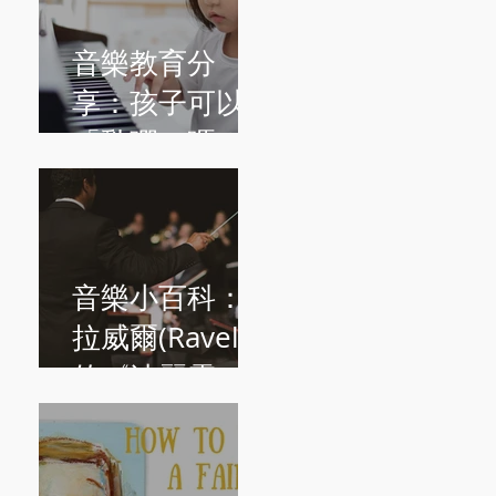
音樂教育分
享：孩子可以
「亂彈」嗎？
音樂小百科：
拉威爾(Ravel)
的《波麗露
Boléro》