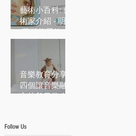
藝術小百科: 藝
術家介紹 - 明迪
·萊斯菲爾德
(Mindy
Lacefield)
音樂教育分享:
四個讓音樂融
入幼兒日常生
活的簡單方法
Follow Us