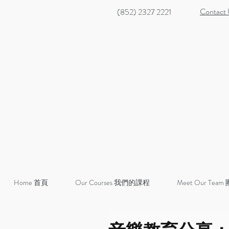
Contact
(852) 2327 2221
Home 首頁
Our Courses 我們的課程
Meet Our Team