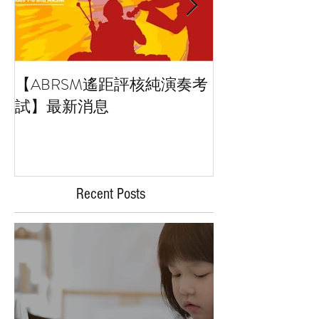
【ABRSM遙距評核純演奏考
藝術小百科：拼
試】最新消息
Collage art
Recent Posts