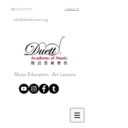
Contact Us
(852) 2327 2221
info@duettmusic.org
Music Education · Art Lessons