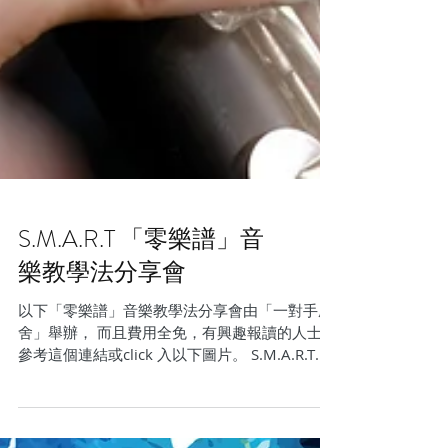
S.M.A.R.T 「零樂譜」⾳
樂教學法分享會
以下「零樂譜」⾳樂教學法分享會由「⼀對⼿農
舍」舉辦， 而且費⽤全免，有興趣報讀的人士可