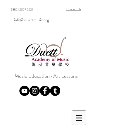
Contact Us
(852) 2327 2221
info@duettmusic.org
Music Education · Art Lessons