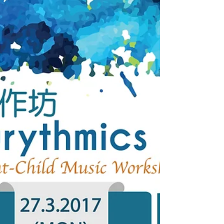
參考這個連結或click 入以下圖片。 S.M.A.R.T
「零樂譜」學習法是為讀寫障礙／學習遲緩學童
（以下簡稱SEN）建立的⼀套學習⽅法。...