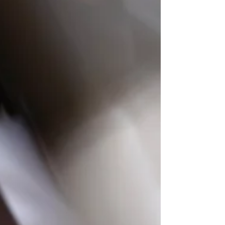
樂。 Duett Academy of...