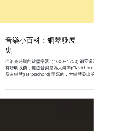
音樂小百科：鋼琴發展
史
巴洛克時期的鍵盤樂器（1600~1750) 鋼琴還沒
有發明以前，鍵盤音樂是為大鍵琴(Clavichord)
及古鍵琴(Harpsichord) 而寫的，大鍵琴發出的
聲音較細緻精巧，適用於較小的房間；古鍵琴的
聲音比大鍵琴要大些，是當代廣受歡迎的樂
器。...