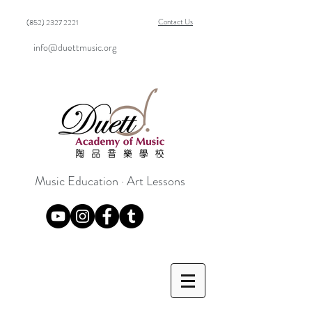
Contact Us
(852) 2327 2221
info@duettmusic.org
Music Education · Art Lessons