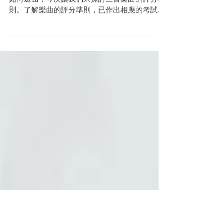
曲評分篇》
工欲善其事，必先利其器！上一次我們提到可以
如何選曲，今次讓我們來探討三首樂曲的評分準
則。了解樂曲的評分準則，已作出相應的考試前
的準備。 相信大家都知道，在皇家音樂學院考試
中，考生須彈奏三首樂曲，每首樂曲佔30分，三
首樂曲的總分就是90分，全部加起來是整個考試
（150分滿分）...