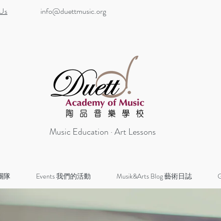
 Us
info@duettmusic.org
Music Education · Art Lessons
 團隊
Events 我們的活動
Musik&Arts Blog 藝術日誌