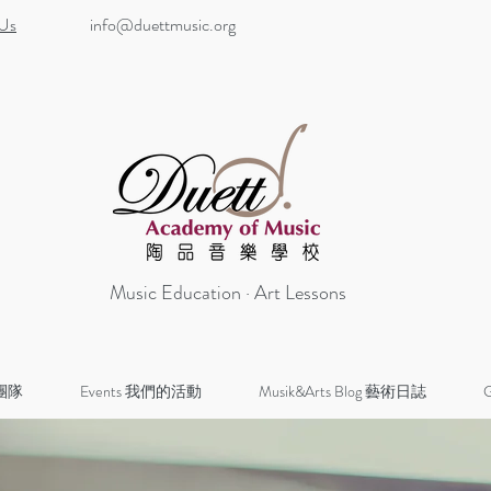
 Us
info@duettmusic.org
Music Education · Art Lessons
 團隊
Events 我們的活動
Musik&Arts Blog 藝術日誌