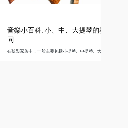
音樂小百科: 小、中、大提琴的異
同
在弦樂家族中，一般主要包括小提琴、中提琴、大提
琴和低音大提琴。當然也有人將吉他、豎琴、魯特琴
(Lute) 也放在弦樂家族中。 提琴的大小 一般提琴的尺
寸有4/4、3/4、1/2、1/4、1/8、1/16、1/32的大小
規格。...