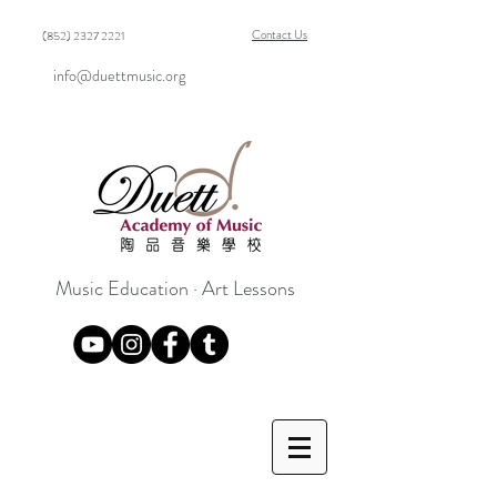
Contact Us
(852) 2327 2221
info@duettmusic.org
Music Education · Art Lessons