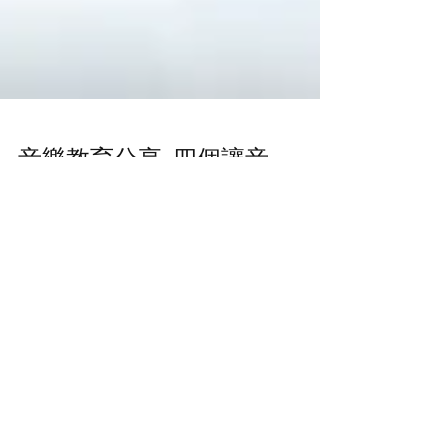
音樂教育分享: 四個讓音
樂融入幼兒日常生活的
簡單方法
幼兒喜歡音樂，不論是唱歌、跳舞、拍手、和唱
或（大聲地）敲打物件，他們都很喜歡。音樂可
激發孩子的創意、刺激腦部發展，讓他們學習和
經歷群體生活。音樂是一個很好的學習工具，這
點相信很多父母或幼兒照顧者都很認同。 我們期
望將音樂融入孩子的日常生活，即使有些父母不
懂演奏樂器，也不是受...