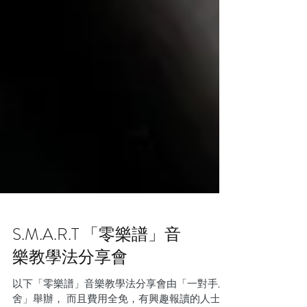
S.M.A.R.T 「零樂譜」⾳
樂教學法分享會