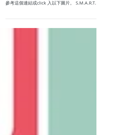
以下「零樂譜」⾳樂教學法分享會由「⼀對⼿農
舍」舉辦， 而且費⽤全免，有興趣報讀的人士可
參考這個連結或click 入以下圖片。 S.M.A.R.T
「零樂譜」學習法是為讀寫障礙／學習遲緩學童
（以下簡稱SEN）建立的⼀套學習⽅法。...