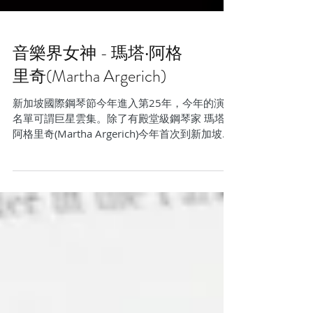
音樂界女神 - 瑪塔‧阿格
里奇(Martha Argerich)
新加坡國際鋼琴節今年進入第25年，今年的演出
名單可謂巨星雲集。除了有殿堂級鋼琴家 瑪塔‧
阿格里奇(Martha Argerich)今年首次到新加坡公
演外，還有上屆蕭邦大賽冠軍趙成珍(Seong-Jin
Cho)、匈牙利鋼琴家瓦里翁(Denes...